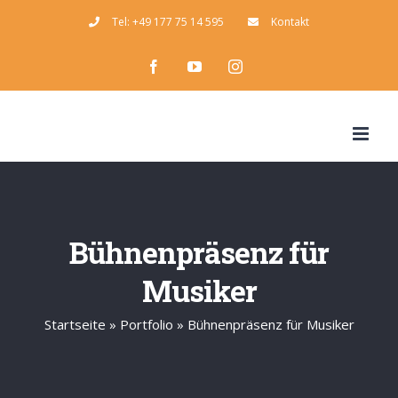
Zum
Tel: +49 177 75 14 595
Kontakt
Inhalt
Facebook
YouTube
Instagram
springen
Bühnenpräsenz für
Musiker
Startseite
»
Portfolio
»
Bühnenpräsenz für Musiker