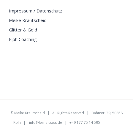
Impressum / Datenschutz
Meike Krautscheid
Glitter & Gold
Elph Coaching
©
Meike Krautscheid
| All Rights Reserved | Bahnstr. 39, 50858
Köln |
info@lerne-bass.de
| +49 177 75 14 595
EMAIL US